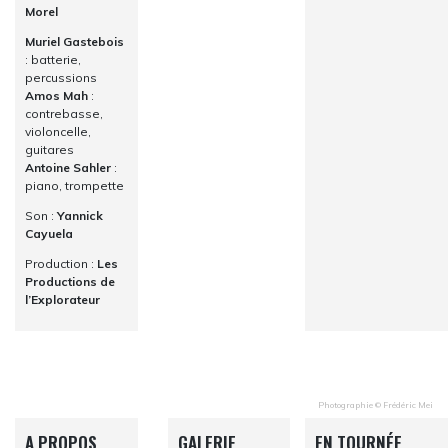
Morel
Muriel Gastebois
: batterie,
percussions
Amos Mah
:
contrebasse,
violoncelle,
guitares
Antoine Sahler
:
piano, trompette
Son :
Yannick
Cayuela
Production :
Les
Productions de
l’Explorateur
Photographie © Frédéric Mei
A PROPOS
GALERIE
EN TOURNÉE