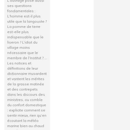
L’ouvrage pose aussi
ses questions
fondamentales :
L’homme est-il plus
utile que la langouste ?
La pomme de terre
est-elle plus
indispensable que le
liseron ? L’idiot du
village moins
nécessaire que le
membre de l’Institut ? …
Les notices et
définitions de leur
dictionnaire musardent
et vantent les mérites
de la grasse matinée
et des contrepets
dans les discours des
ministres, ou comble
du confort domestique
: explicite comment se
sentir mieux, rien qu’en
écoutant la météo
marine bien au chaud