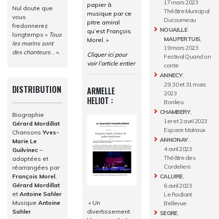
17 mars 2023
papier à
Nul doute que
Théâtre Municipal
musique par ce
vous
Ducourneau
pitre amiral
fredonnerez
NOUAILLE
qu’est François
longtemps «
Tous
MAUPERTUIS
,
Morel. »
les marins sont
19 mars 2023
des chanteurs
… ».
Cliquer ici pour
Festival Quand on
voir l’article entier
conte
ANNECY
,
29, 30 et 31 mars
DISTRIBUTION
ARMELLE
2023
HELIOT :
Bonlieu
CHAMBERY
,
Biographie
1er et 2 avril 2023
Gérard Mordillat
Espace Malraux
Chansons
Yves-
ANNONAY
,
Marie Le
4 avril 2023
Guilvinec
–
Théâtre des
adaptées et
Cordeliers
réarrangées par
François Morel
,
CALUIRE
,
Gérard Mordillat
6 avril 2023
et
Antoine Sahler
Le Radiant
» Un
Musique
Antoine
Bellevue
divertissement
Sahler
SEGRE
,