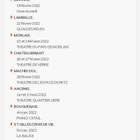
19 février 2022
Gare du Midi
LAMBALLE
,
22 février 2022
QUAI DES REVES
MORLAIX
,
23 et 24 février 2022
THEATRE DU PAYS DE MORLAIX
CHATEAUBRIANT
,
26 et 27 février 2022
THEATRE DE VERRE
MACHECOUL
,
28 février 2022
THEATRE DE L’ESPACE DE RETZ
ANCENIS
,
1er et 2 mars 2022
THEATRE QUARTIER LIBRE
BOUGUENAIS
,
4 mars 2022
PIANO’ CKTAIL
ST GILLES CROIX DE VIE
,
5 mars 2022
LA BALISE