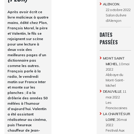
ALENCON
,
22 octobre 2022
Après avoir écrit ce
Salon du livre
livre malicieux à quatre
d’Alençon
mains, édité chez Plon,
François Morel, le père
DATES
et Valentin, le fils se
rejoignent sur scène
PASSÉES
pour une lecture à
deux voix des
meilleures pages d’un
MONT SAINT
dictionnaire pas
MICHEL
, 10 mai
comme les autres.
2022
François parle à la
Abbaye du
radio, le vendredi
Mont-Saint-
matin sur France Inter
Michel
et monte sur les
DEAUVILLE
, 11
planches ; il a la
mai 2022
drôlerie des années 50
Les
mêlées à l’humour
Franciscaines
d’aujourd’hui.
Valentin
LA CHARITÉ SUR
a été assistant
LOIRE
, 26 mai
réalisateur au cinéma,
2022
puis l’heureux
Festival Aux
chauffeur de Jean-