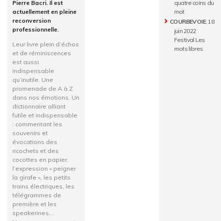
quatre coins du
Pierre Bacri. Il est
mot
actuellement en pleine
reconversion
COURBEVOIE
, 18
professionnelle.
juin 2022
Festival Les
Leur livre plein d’échos
mots libres
et de réminiscences
est aussi
indispensable
qu’inutile. Une
promenade de A à Z
dans nos émotions. Un
dictionnaire alliant
futile et indispensable
: commentant les
souvenirs et
évocations des
ricochets et des
cocottes en papier,
l’expression « peigner
la girafe », les petits
trains électriques, les
télégrammes de
première et les
speakerines….