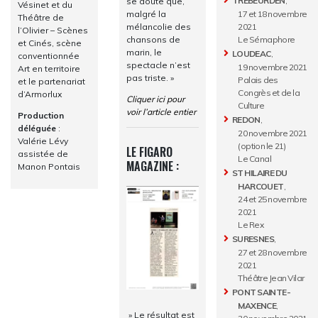
TREBEURDEN
,
se doute que,
Vésinet et du
malgré la
17 et 18 novembre
Théâtre de
mélancolie des
2021
l’Olivier – Scènes
chansons de
Le Sémaphore
et Cinés, scène
marin, le
LOUDEAC
,
conventionnée
spectacle n’est
19 novembre 2021
Art en territoire
pas triste. »
Palais des
et le partenariat
Congrès et de la
d’Armorlux
Cliquer ici pour
Culture
voir l’article entier
Production
REDON
,
déléguée
:
20 novembre 2021
Valérie Lévy
(option le 21)
LE FIGARO
assistée de
Le Canal
MAGAZINE :
Manon Pontais
ST HILAIRE DU
HARCOUET
,
24 et 25 novembre
2021
Le Rex
SURESNES
,
27 et 28 novembre
2021
Théâtre Jean Vilar
PONT SAINTE-
MAXENCE
,
» Le résultat est