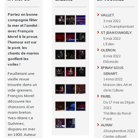
Partez en bonne
VALLET
,
compagnie fêter
3 mai 2022
la mer et l’amitié :
Le Champilambart
avec François
ST JEAN D’ANGELY
,
Morel à la proue,
5 mai 2022
l’humour est sur
L’Eden
le pont, les
OLERON
,
chants de marins
6 mai 2022
gonflent les
Eldorado
voiles !
EPINAY SOUS
Feuilletant une
SENART
,
vieille revue
14 mai 2022
trouvée dans un
Maison des Art et
vide-greniers,
de la Culture
François Morel
PARIS
,
découvre les
Du 17 mai au 26 juin
chansons d’un
2022
marin breton,
Théâtre du Rond-
Yves-Marie Le
Point
Guilvinec,
AURAY
,
disparu en mer
28 septembre 2022
en 1900. Auteur
Centre culturel