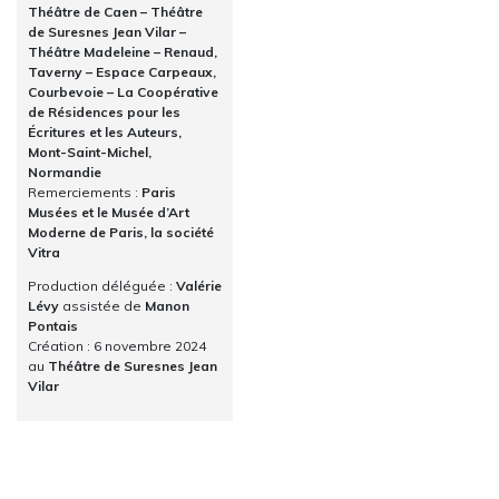
Théâtre de Caen – Théâtre
de Suresnes Jean Vilar –
Théâtre Madeleine – Renaud,
Taverny – Espace Carpeaux,
Courbevoie – La Coopérative
de Résidences pour les
Écritures et les Auteurs,
Mont-Saint-Michel,
Normandie
Remerciements :
Paris
Musées et le Musée d’Art
Moderne de Paris, la société
Vitra
Production déléguée :
Valérie
Lévy
assistée de
Manon
Pontais
Création : 6 novembre 2024
au
Théâtre de Suresnes Jean
Vilar