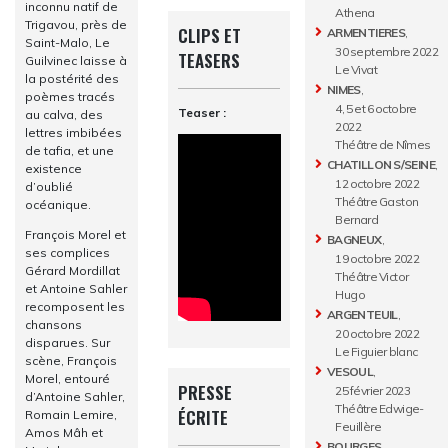
inconnu natif de
Athena
Trigavou, près de
CLIPS ET
ARMENTIERES
,
Saint-Malo, Le
30 septembre 2022
TEASERS
Guilvinec laisse à
Le Vivat
la postérité des
NIMES
,
poèmes tracés
4, 5 et 6 octobre
Teaser :
au calva, des
2022
lettres imbibées
Théâtre de Nîmes
de tafia, et une
CHATILLON S/SEINE
,
existence
12 octobre 2022
d’oublié
Théâtre Gaston
océanique.
Bernard
François Morel et
BAGNEUX
,
ses complices
19 octobre 2022
Gérard Mordillat
Théâtre Victor
et Antoine Sahler
Hugo
recomposent les
ARGENTEUIL
,
chansons
20 octobre 2022
disparues. Sur
Le Figuier blanc
scène, François
VESOUL
,
Morel, entouré
PRESSE
25 février 2023
d’Antoine Sahler,
Théâtre Edwige-
ÉCRITE
Romain Lemire,
Feuillère
Amos Mâh et
BOURGES
,