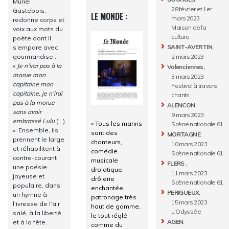
Muriel
28 février et 1er
Gastebois,
LE MONDE :
mars 2023
redonne corps et
Maison de la
voix aux mots du
culture
poète dont il
SAINT-AVERTIN
,
s’empare avec
gourmandise :
2 mars 2023
«
Je n’irai pas à la
Valenciennes,
morue mon
3 mars 2023
capitaine mon
Festival à travers
capitaine, je n’irai
chants
pas à la morue
ALENCON
,
sans avoir
9 mars 2023
embrassé Lulu
(…)
« Tous les marins
Scène nationale 61
». Ensemble, ils
sont des
MORTAGNE
,
prennent le large
chanteurs,
10 mars 2023
et réhabilitent à
comédie
Scène nationale 61
contre-courant
musicale
FLERS
,
une poésie
drolatique,
11 mars 2023
joyeuse et
drôlerie
Scène nationale 61
populaire, dans
enchantée,
PERIGUEUX
,
un hymne à
patronage très
15 mars 2023
l’ivresse de l’air
haut de gamme,
L’Odyssée
salé, à la liberté
le tout réglé
AGEN
,
et à la fête.
comme du