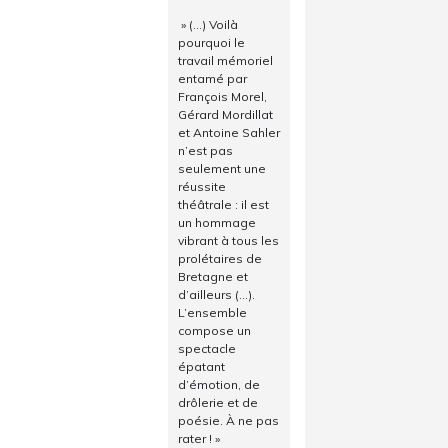
» (…) Voilà
pourquoi le
travail mémoriel
entamé par
François Morel,
Gérard Mordillat
et Antoine Sahler
n’est pas
seulement une
réussite
théâtrale : il est
un hommage
vibrant à tous les
prolétaires de
Bretagne et
d’ailleurs (…).
L’ensemble
compose un
spectacle
épatant
d’émotion, de
drôlerie et de
poésie. À ne pas
rater ! »