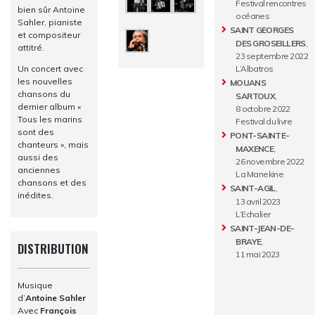
Festival rencontres
bien sûr Antoine
océanes
Sahler, pianiste
SAINT GEORGES
et compositeur
DES GROSEILLERS
,
attitré.
23 septembre 2022
Un concert avec
L’Albatros
les nouvelles
MOUANS
chansons du
SARTOUX
,
dernier album «
8 octobre 2022
Tous les marins
Festival du livre
sont des
PONT-SAINTE-
chanteurs », mais
MAXENCE
,
aussi des
26 novembre 2022
anciennes
La Manekine
chansons et des
SAINT-AGIL
,
inédites.
13 avril 2023
L’Echalier
SAINT-JEAN-DE-
BRAYE
,
DISTRIBUTION
11 mai 2023
Musique
d’
Antoine Sahler
Avec
François