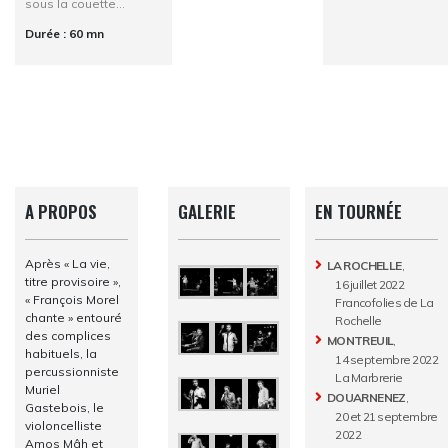
sous la couette…
Durée : 60 mn
A PROPOS
GALERIE
EN TOURNÉE
Après « La vie,
LA ROCHELLE
,
titre provisoire »,
16 juillet 2022
« François Morel
Francofolies de La
chante » entouré
Rochelle
des complices
MONTREUIL
,
habituels, la
14 septembre 2022
percussionniste
La Marbrerie
Muriel
DOUARNENEZ
,
Gastebois, le
20 et 21 septembre
violoncelliste
2022
Amos Mâh et