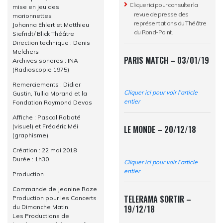
Cliquer ici
pour consulter la
mise en jeu des
revue de presse des
marionnettes :
représentations du Théâtre
Johanna Ehlert et Matthieu
du Rond-Point.
Siefridt/ Blick Théâtre
Direction technique : Denis
Melchers
PARIS MATCH – 03/01/19
Archives sonores : INA
(Radioscopie 1975)
Remerciements : Didier
Cliquer ici pour voir l’article
Gustin, Tullia Morand et la
entier
Fondation Raymond Devos
Affiche : Pascal Rabaté
(visuel) et Frédéric Méi
LE MONDE – 20/12/18
(graphisme)
Création : 22 mai 2018
Durée : 1h30
Cliquer ici pour voir l’article
entier
Production
Commande de Jeanine Roze
TELERAMA SORTIR –
Production pour les Concerts
19/12/18
du Dimanche Matin.
Les Productions de