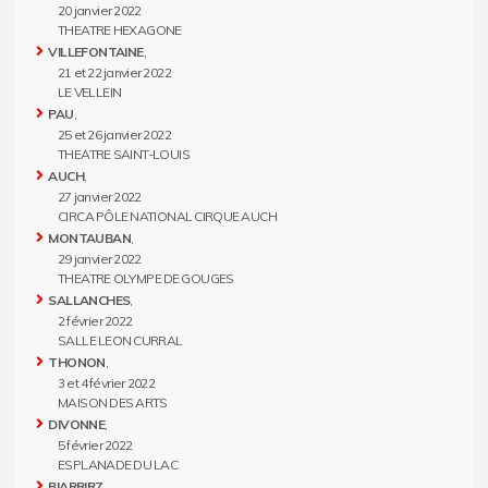
20 janvier 2022
THEATRE HEXAGONE
VILLEFONTAINE
,
21 et 22 janvier 2022
LE VELLEIN
PAU
,
25 et 26 janvier 2022
THEATRE SAINT-LOUIS
AUCH
,
27 janvier 2022
CIRCA PÔLE NATIONAL CIRQUE AUCH
MONTAUBAN
,
29 janvier 2022
THEATRE OLYMPE DE GOUGES
SALLANCHES
,
2 février 2022
SALLE LEON CURRAL
THONON
,
3 et 4 février 2022
MAISON DES ARTS
DIVONNE
,
5 février 2022
ESPLANADE DU LAC
BIARRIRZ
,