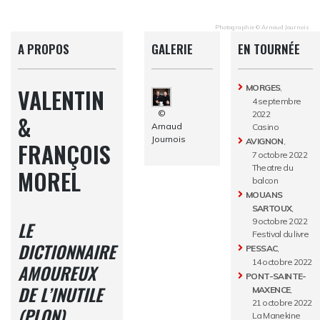
Photographie © Arnaud Journois
A PROPOS
GALERIE
EN TOURNÉE
MORGES
,
VALENTIN
4 septembre
©
2022
&
Arnaud
Casino
Journois
AVIGNON
,
FRANÇOIS
7 octobre 2022
Theatre du
MOREL
balcon
MOUANS
SARTOUX
,
9 octobre 2022
LE
Festival du livre
DICTIONNAIRE
PESSAC
,
14 octobre 2022
AMOUREUX
PONT-SAINTE-
DE L’INUTILE
MAXENCE
,
21 octobre 2022
(PLON)
La Manekine