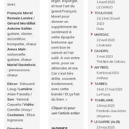
léger, espiègle,
14 avril 2023
avec
et tout l’art du
LE CARGO
grand François
François Morel
TOULOUSE
,
Morel pour
Romain Lemire
/
18, 19 et 20 avril
donner un
Gérard Mordillat
2023
supplément de
Antoine Sahler
:
l’Aria
sentiment à
guitare, clavier,
MARCIAC
,
cette épopée
accordéon,
22 avril 2023
bretonne qui
trompette, chœur
L’Astrada
sent bon le
Amos Mah
:
CAHORS
,
varech et l’air
violoncelle,
3 mai 2023
salé. A voir entre
guitare, chœur
Théâtre de Cahors
amis, pour se
Muriel Gastebois
ANTIBES
,
détendre et rire.
: percussions,
5 et 6 mai 2023
Car c’est très
chœur
Anthea
drôle, souvent,
évidemment,
Décor
: Edouard
TARBES
,
avec cette
Laug /
Lumière
:
16 et 17 mai 2023
bande ! Et ça fait
Alain Paradis /
Le Parvis
du bien. »
Son
: Yannick
TOMBLAINE
,
Cayuela /
Vidéo
:
19 mai 2023
Cliquer ici pour
Camille Urvoy /
Festival « Aux Actes
voir l’article entier
Costumes
: Elisa
citoyens »
Ingrassia
LE GARRIC (ALBI)
,
23 mai 2023
Direction