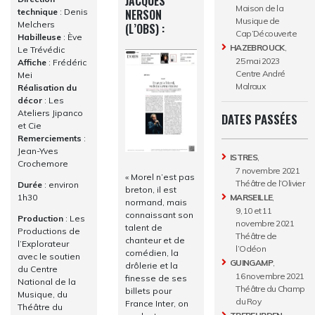
JACQUES
Maison de la
NERSON
technique
: Denis
Musique de
Melchers
(L’OBS) :
Cap’Découverte
Habilleuse
: Ève
HAZEBROUCK
,
Le Trévédic
25 mai 2023
Affiche
: Frédéric
Centre André
Mei
Malraux
Réalisation du
décor
: Les
Ateliers Jipanco
DATES PASSÉES
et Cie
Remerciements
:
Jean-Yves
ISTRES
,
Crochemore
7 novembre 2021
« Morel n’est pas
Théâtre de l’Olivier
Durée
: environ
breton, il est
1h30
MARSEILLE
,
normand, mais
9, 10 et 11
connaissant son
Production
: Les
novembre 2021
talent de
Productions de
Théâtre de
chanteur et de
l’Explorateur
l’Odéon
comédien, la
avec le soutien
GUINGAMP
,
drôlerie et la
du Centre
16 novembre 2021
finesse de ses
National de la
Théâtre du Champ
billets pour
Musique, du
du Roy
France Inter, on
Théâtre du