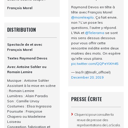
Raymond Devos en tête à
François Morel
tête avec François Morel
@morelexplo
. Ça fait envie,
non ? L’un pose les
questions, l’autre y répond.
DISTRIBUTION
L'INA et
@Telerama
se sont
mis sens dessus dessous
pour vous offrir cette
Spectacle de et avec
rencontre inédite entre deux
François Morel
maitres des mots. On espère
Textes Raymond Devos
qu'elle vous plaira.
pic.twitter.com/QQPeYiXH45
Avec Antoine Sahler ou
Romain Lemire
— Ina.fr (@Inafr_officiel)
December 20, 2019
Musique : Antoine Sahler
Assistant à la mise en scène
: Romain Lemire
Lumières : Alain Paradis
PRESSE ÉCRITE
Son : Camille Urvoy
Costumes : Elisa Ingrassia
Poursuite : Françoise
Cliquer ici
pour consulter la
Chapero ou Madeleine
revue de presse des
Loiseau
représentations de La Scala.
Conception, fabrication et