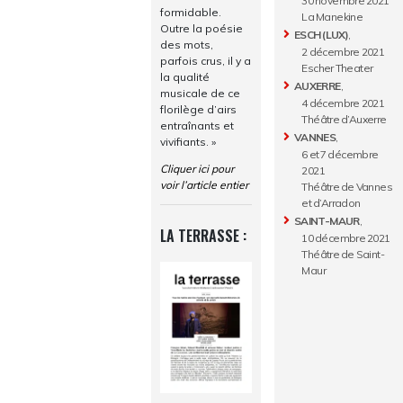
30 novembre 2021
formidable.
La Manekine
Outre la poésie
ESCH (LUX)
,
des mots,
2 décembre 2021
parfois crus, il y a
Escher Theater
la qualité
AUXERRE
,
musicale de ce
4 décembre 2021
florilège d’airs
Théâtre d’Auxerre
entraînants et
VANNES
,
vivifiants. »
6 et 7 décembre
Cliquer ici pour
2021
voir l’article entier
Théâtre de Vannes
et d’Arradon
SAINT-MAUR
,
LA TERRASSE :
10 décembre 2021
Théâtre de Saint-
Maur