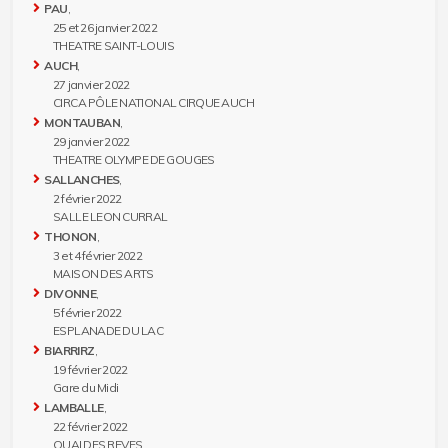
PAU
,
25 et 26 janvier 2022
THEATRE SAINT-LOUIS
AUCH
,
27 janvier 2022
CIRCA PÔLE NATIONAL CIRQUE AUCH
MONTAUBAN
,
29 janvier 2022
THEATRE OLYMPE DE GOUGES
SALLANCHES
,
2 février 2022
SALLE LEON CURRAL
THONON
,
3 et 4 février 2022
MAISON DES ARTS
DIVONNE
,
5 février 2022
ESPLANADE DU LAC
BIARRIRZ
,
19 février 2022
Gare du Midi
LAMBALLE
,
22 février 2022
QUAI DES REVES