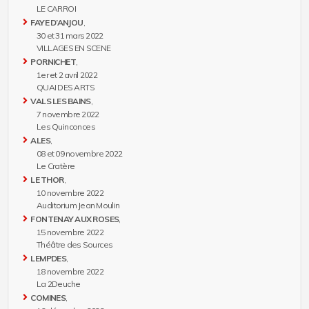
LE CARROI
FAYE D’ANJOU
,
30 et 31 mars 2022
VILLAGES EN SCENE
PORNICHET
,
1er et 2 avril 2022
QUAI DES ARTS
VALS LES BAINS
,
7 novembre 2022
Les Quinconces
ALES
,
08 et 09 novembre 2022
Le Cratère
LE THOR
,
10 novembre 2022
Auditorium Jean Moulin
FONTENAY AUX ROSES
,
15 novembre 2022
Théâtre des Sources
LEMPDES
,
18 novembre 2022
La 2Deuche
COMINES
,