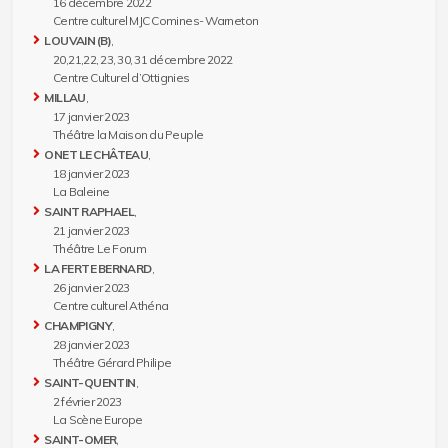
16 décembre 2022
Centre culturel MJC Comines- Warneton
LOUVAIN (B)
,
20,21,22, 23, 30, 31 décembre 2022
Centre Culturel d’Ottignies
MILLAU
,
17 janvier 2023
Théâtre la Maison du Peuple
ONET LE CHÂTEAU
,
18 janvier 2023
La Baleine
SAINT RAPHAEL
,
21 janvier 2023
Théâtre Le Forum
LA FERTE BERNARD
,
26 janvier 2023
Centre culturel Athéna
CHAMPIGNY
,
28 janvier 2023
Théâtre Gérard Philipe
SAINT-QUENTIN
,
2 février 2023
La Scène Europe
SAINT-OMER
,