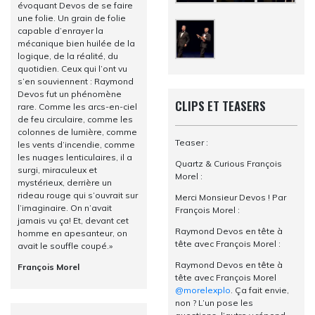
évoquant Devos de se faire
une folie. Un grain de folie
capable d’enrayer la
mécanique bien huilée de la
logique, de la réalité, du
quotidien. Ceux qui l’ont vu
s’en souviennent : Raymond
Devos fut un phénomène
CLIPS ET TEASERS
rare. Comme les arcs-en-ciel
de feu circulaire, comme les
colonnes de lumière, comme
Teaser :
les vents d’incendie, comme
les nuages lenticulaires, il a
Quartz & Curious François
surgi, miraculeux et
Morel :
mystérieux, derrière un
rideau rouge qui s’ouvrait sur
Merci Monsieur Devos ! Par
l’imaginaire. On n’avait
François Morel :
jamais vu ça! Et, devant cet
Raymond Devos en tête à
homme en apesanteur, on
tête avec François Morel :
avait le souffle coupé.»
Raymond Devos en tête à
François Morel
tête avec François Morel
@morelexplo
. Ça fait envie,
non ? L’un pose les