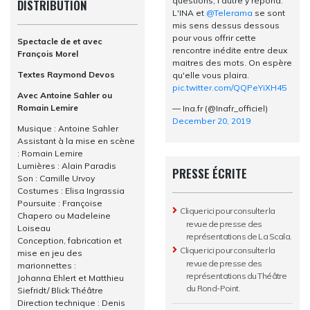
questions, l’autre y répond.
DISTRIBUTION
L'INA et
@Telerama
se sont
mis sens dessus dessous
pour vous offrir cette
Spectacle de et avec
rencontre inédite entre deux
François Morel
maitres des mots. On espère
Textes Raymond Devos
qu'elle vous plaira.
pic.twitter.com/QQPeYiXH45
Avec Antoine Sahler ou
Romain Lemire
— Ina.fr (@Inafr_officiel)
December 20, 2019
Musique : Antoine Sahler
Assistant à la mise en scène
: Romain Lemire
Lumières : Alain Paradis
PRESSE ÉCRITE
Son : Camille Urvoy
Costumes : Elisa Ingrassia
Poursuite : Françoise
Cliquer ici
pour consulter la
Chapero ou Madeleine
revue de presse des
Loiseau
représentations de La Scala.
Conception, fabrication et
Cliquer ici
pour consulter la
mise en jeu des
revue de presse des
marionnettes :
représentations du Théâtre
Johanna Ehlert et Matthieu
du Rond-Point.
Siefridt/ Blick Théâtre
Direction technique : Denis