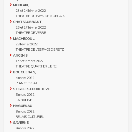
MORLAIX
,
23 et 24 février 2022
THEATRE DU PAYS DE MORLAIX
CHATEAUBRIANT
,
26 et 27 février 2022
THEATRE DE VERRE
MACHECOUL
,
28 février 2022
THEATRE DE L’ESPACE DE RETZ
ANCENIS
,
1er et 2 mars 2022
THEATRE QUARTIER LIBRE
BOUGUENAIS
,
4 mars 2022
PIANO’ CKTAIL
ST GILLES CROIX DE VIE
,
5 mars 2022
LA BALISE
HAGUENAU
,
8 mars 2022
RELAIS CULTUREL
SAVERNE
,
9 mars 2022