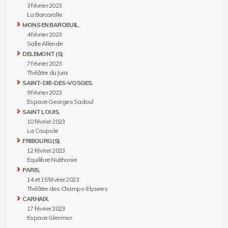
3 février 2023
La Barcarolle
MONS EN BAROEUIL
,
4 février 2023
Salle Allende
DELEMONT (S)
,
7 février 2023
Théâtre du Jura
SAINT-DIE-DES-VOSGES
,
9 février 2023
Espace Georges Sadoul
SAINT LOUIS
,
10 février 2023
La Coupole
FRIBOURG (S)
,
12 février 2023
Equilibre Nuithonie
PARIS
,
14 et 15 février 2023
Théâtre des Champs-Elysees
CARHAIX
,
17 février 2023
Espace Glenmor