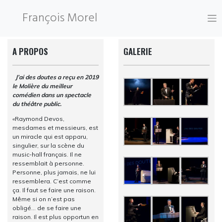
Skip
François Morel
to
content
Photographie © Manuelle Toussaint
A PROPOS
GALERIE
J’ai des doutes a reçu en 2019
le Molière du meilleur
comédien dans un spectacle
du théâtre public.
«Raymond Devos,
mesdames et messieurs, est
un miracle qui est apparu,
singulier, sur la scène du
music-hall français. Il ne
ressemblait à personne.
Personne, plus jamais, ne lui
ressemblera. C’est comme
ça. Il faut se faire une raison.
Même si on n’est pas
obligé… de se faire une
raison. Il est plus opportun en