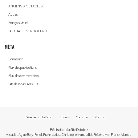
ANCIENS SPECTACLES
Autres
François Morel
SPECTACLES EN TOURNÉE
MÉTA
Connexion
Flux des publications
Flux des commentaires
Site de WordPress-FR
Réserver sur la Fnac
Itunes
Youtube
Contact
Réalisation du Site Databaz
Visuels : Aglaé Bory, Ferial, Frank Loriou, Christophe Manquillet, Frédéric Mei, Franck Moreau,