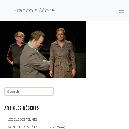
Skip
François Morel
to
content
ARTICLES RÉCENTS
L’ÉCOLE DES FEMMES
MON CŒUR EST À LA RUE (un soir à Orsay)