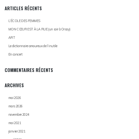
ARTICLES RÉCENTS
L’ÉCOLE DES FEMMES
MON CŒUR EST À LA RUE (un soir à Orsay)
ART
Le dictionnaire amoureux de l’inutile
En concert
COMMENTAIRES RÉCENTS
ARCHIVES
mai 2026
mars 2026
novembre 2024
mai 2021
janvier 2021