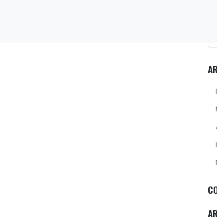
AR
C
A