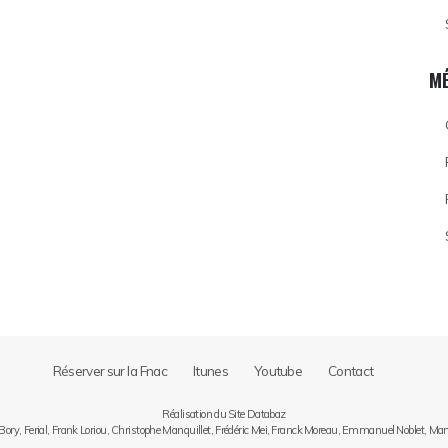
M
Réserver sur la Fnac
Itunes
Youtube
Contact
Réalisation du Site Databaz
 Bory, Ferial, Frank Loriou, Christophe Manquillet, Frédéric Mei, Franck Moreau, Emmanuel Noblet, Ma