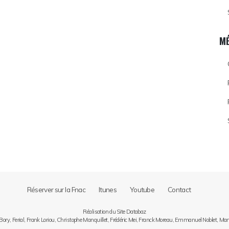
M
Réserver sur la Fnac
Itunes
Youtube
Contact
Réalisation du Site Databaz
 Bory, Ferial, Frank Loriou, Christophe Manquillet, Frédéric Mei, Franck Moreau, Emmanuel Noblet, Ma