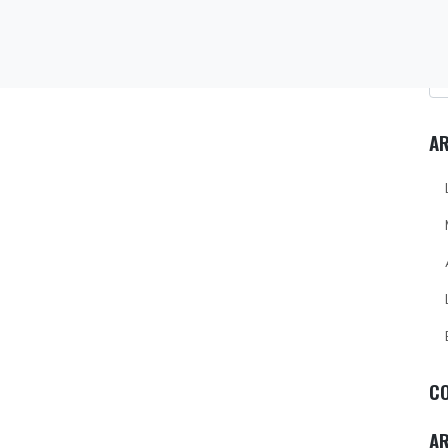
AR
C
A