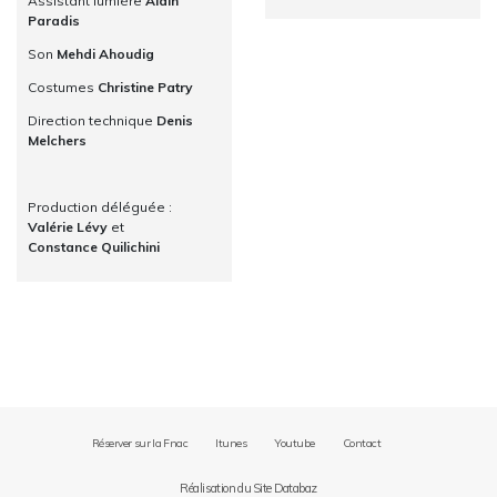
Assistant lumière
Alain
Paradis
Son
Mehdi Ahoudig
Costumes
Christine Patry
Direction technique
Denis
Melchers
Production déléguée :
Valérie Lévy
et
Constance Quilichini
Réserver sur la Fnac
Itunes
Youtube
Contact
Réalisation du Site Databaz