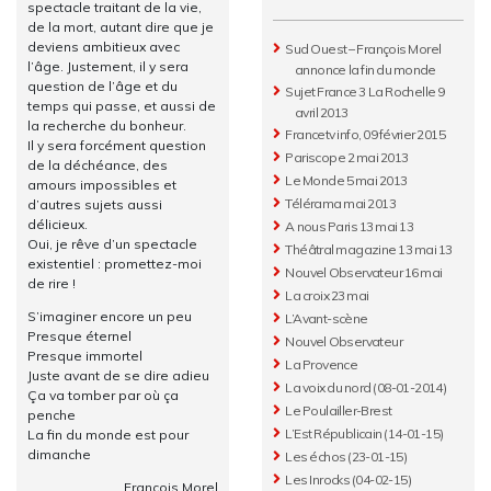
spectacle traitant de la vie,
de la mort, autant dire que je
deviens ambitieux avec
Sud Ouest – François Morel
l’âge. Justement, il y sera
annonce la fin du monde
question de l’âge et du
Sujet France 3 La Rochelle 9
temps qui passe, et aussi de
avril 2013
la recherche du bonheur.
Francetv info, 09 février 2015
Il y sera forcément question
Pariscope 2 mai 2013
de la déchéance, des
Le Monde 5 mai 2013
amours impossibles et
Télérama mai 2013
d’autres sujets aussi
délicieux.
A nous Paris 13 mai 13
Oui, je rêve d’un spectacle
Théâtral magazine 13 mai 13
existentiel : promettez-moi
Nouvel Observateur 16 mai
de rire !
La croix 23 mai
S’imaginer encore un peu
L’Avant-scène
Presque éternel
Nouvel Observateur
Presque immortel
La Provence
Juste avant de se dire adieu
La voix du nord (08-01-2014)
Ça va tomber par où ça
Le Poulailler-Brest
penche
L’Est Républicain (14-01-15)
La fin du monde est pour
dimanche
Les échos (23-01-15)
Les Inrocks (04-02-15)
François Morel