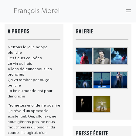
Skip
François Morel
to
content
Photographie © Franck Moreau
A PROPOS
GALERIE
Mettons la jolie nappe
blanche
Les fleurs coupées
Le vin au frais
Allons déjeuner sous les
branches
Ça va tomber par où ça
penche
La fin du monde est pour
dimanche
Promettez-moi de ne pas rire
: je rêve d’un spectacle
existentiel. Oui, allons-y, ne
nous gênons pas, ne nous
mouchons ni du pied, ni du
PRESSE ÉCRITE
coude, il s’agirait d’un