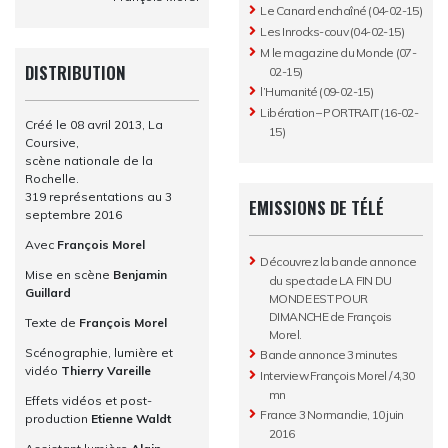
Le Canard enchaîné (04-02-15)
Les Inrocks-couv (04-02-15)
M le magazine du Monde (07-
DISTRIBUTION
02-15)
l’Humanité (09-02-15)
Libération – PORTRAIT (16-02-
Créé le 08 avril 2013, La
15)
Coursive,
scène nationale de la
Rochelle.
319 représentations au 3
EMISSIONS DE TÉLÉ
septembre 2016
Avec
François Morel
Découvrez la bande annonce
Mise en scène
Benjamin
du spectacle LA FIN DU
Guillard
MONDE EST POUR
DIMANCHE de François
Texte de
François Morel
Morel.
Scénographie, lumière et
Bande annonce 3 minutes
vidéo
Thierry Vareille
Interview François Morel / 4,30
mn
Effets vidéos et post-
France 3 Normandie, 10 juin
production
Etienne Waldt
2016